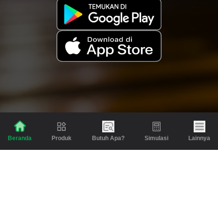
Produk
Butuh Apa?
Simulasi
Lainnya
Beranda
Produk
Berita dan Artikel
Gadai
Emas
Pinjaman
Inspirasi
Emas
Investasi
Jasa Lainnya