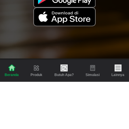
Produk
Butuh Apa?
Simulasi
Lainnya
Beranda
Produk
Berita dan Artikel
Gadai
Emas
Pinjaman
Inspirasi
Emas
Investasi
Jasa Lainnya
Simulasi
Bantuan
Tabungan Emas
Syarat & Ketentuan