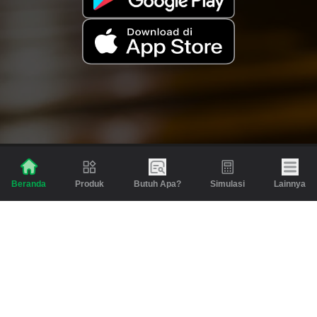
Produk
Butuh Apa?
Simulasi
Lainnya
Beranda
Produk
Berita dan Artikel
Gadai
Emas
Pinjaman
Inspirasi
Emas
Investasi
Jasa Lainnya
Simulasi
Bantuan
Tabungan Emas
Syarat & Ketentuan