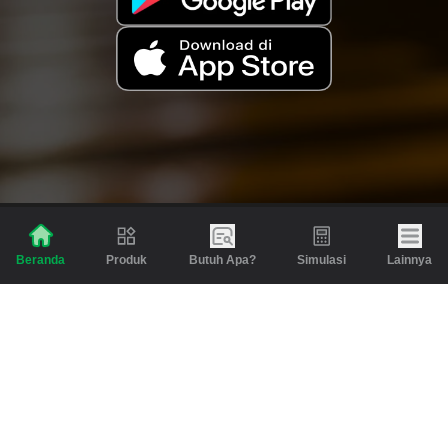
Produk
Butuh Apa?
Simulasi
Lainnya
Beranda
Produk
Berita dan Artikel
Gadai
Emas
Pinjaman
Inspirasi
Emas
Investasi
Jasa Lainnya
Simulasi
Bantuan
Tabungan Emas
Syarat & Ketentuan