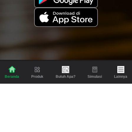
Produk
Butuh Apa?
Simulasi
Lainnya
Beranda
Produk
Berita dan Artikel
Gadai
Emas
Pinjaman
Inspirasi
Emas
Investasi
Jasa Lainnya
Simulasi
Bantuan
Tabungan Emas
Syarat & Ketentuan