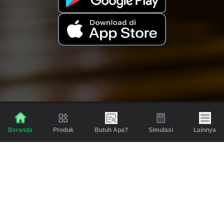
Produk
Butuh Apa?
Simulasi
Lainnya
Beranda
Produk
Berita dan Artikel
Gadai
Emas
Pinjaman
Inspirasi
Emas
Investasi
Jasa Lainnya
Simulasi
Bantuan
Tabungan Emas
Syarat & Ketentuan