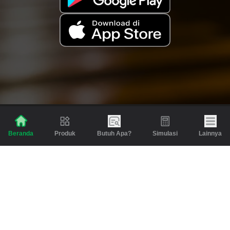
Produk
Butuh Apa?
Simulasi
Lainnya
Beranda
Produk
Berita dan Artikel
Gadai
Emas
Pinjaman
Inspirasi
Emas
Investasi
Jasa Lainnya
Simulasi
Bantuan
Tabungan Emas
Syarat & Ketentuan