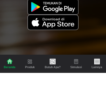
Produk
Butuh Apa?
Simulasi
Lainnya
Beranda
Produk
Berita dan Artikel
Gadai
Emas
Pinjaman
Inspirasi
Emas
Investasi
Jasa Lainnya