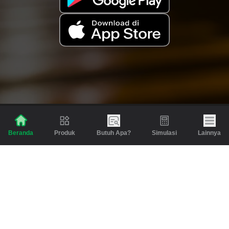
Produk
Butuh Apa?
Simulasi
Lainnya
Beranda
Produk
Berita dan Artikel
Gadai
Emas
Pinjaman
Inspirasi
Emas
Investasi
Jasa Lainnya
Simulasi
Bantuan
Tabungan Emas
Syarat & Ketentuan