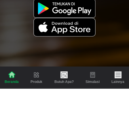
Produk
Butuh Apa?
Simulasi
Lainnya
Beranda
Produk
Berita dan Artikel
Gadai
Emas
Pinjaman
Inspirasi
Emas
Investasi
Jasa Lainnya