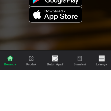
Produk
Butuh Apa?
Simulasi
Lainnya
Beranda
Produk
Berita dan Artikel
Gadai
Emas
Pinjaman
Inspirasi
Emas
Investasi
Jasa Lainnya
Simulasi
Bantuan
Tabungan Emas
Syarat & Ketentuan