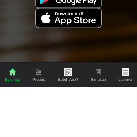
Produk
Butuh Apa?
Simulasi
Lainnya
Beranda
Produk
Berita dan Artikel
Gadai
Emas
Pinjaman
Inspirasi
Emas
Investasi
Jasa Lainnya
Simulasi
Bantuan
Tabungan Emas
Syarat & Ketentuan