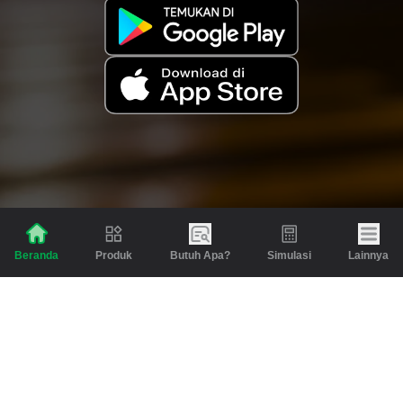
Produk
Butuh Apa?
Simulasi
Lainnya
Beranda
Produk
Berita dan Artikel
Gadai
Emas
Pinjaman
Inspirasi
Emas
Investasi
Jasa Lainnya