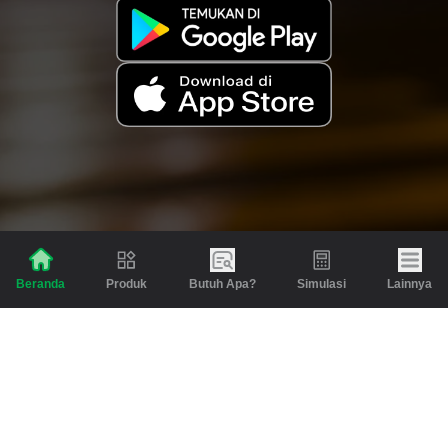
Produk
Butuh Apa?
Simulasi
Lainnya
Beranda
Produk
Berita dan Artikel
Gadai
Emas
Pinjaman
Inspirasi
Emas
Investasi
Jasa Lainnya