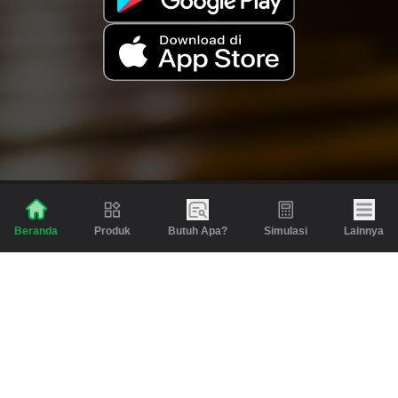
Produk
Butuh Apa?
Simulasi
Lainnya
Beranda
Produk
Berita dan Artikel
Gadai
Emas
Pinjaman
Inspirasi
Emas
Investasi
Jasa Lainnya
Simulasi
Bantuan
Tabungan Emas
Syarat & Ketentuan