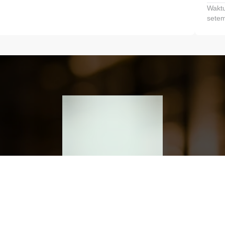
Waktu
setem
h dan Kembangkan Finansialmu #MulaiD
Klik link untuk mengunduh aplikasi