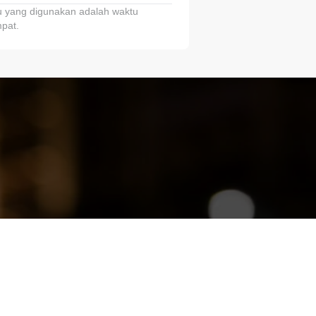
 yang digunakan adalah waktu
pat.
ariTring!”