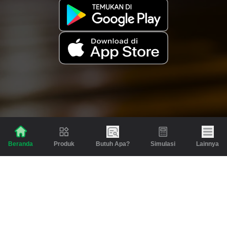
Produk
Butuh Apa?
Simulasi
Lainnya
Beranda
Produk
Berita dan Artikel
Gadai
Emas
Pinjaman
Inspirasi
Emas
Investasi
Jasa Lainnya