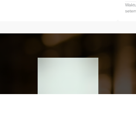
Waktu
setem
h dan Kembangkan Finansialmu #MulaiD
Klik link untuk mengunduh aplikasi