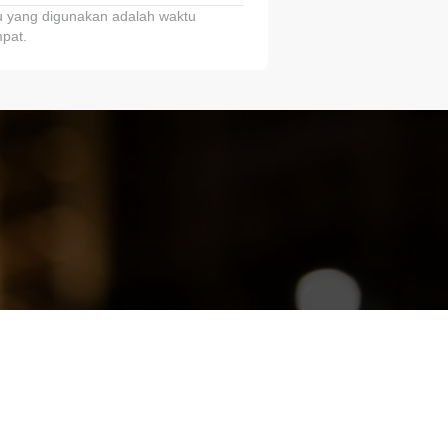
 yang digunakan adalah waktu
pat.
ariTring!”