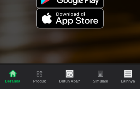
Produk
Butuh Apa?
Simulasi
Lainnya
Beranda
Produk
Berita dan Artikel
Gadai
Emas
Pinjaman
Inspirasi
Emas
Investasi
Jasa Lainnya
Simulasi
Bantuan
Tabungan Emas
Syarat & Ketentuan