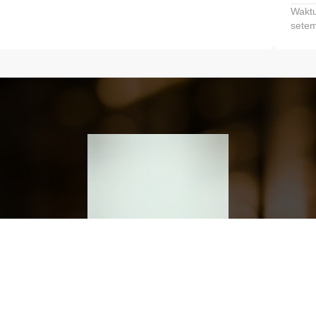
Waktu
setem
h dan Kembangkan Finansialmu #MulaiD
Klik link untuk mengunduh aplikasi