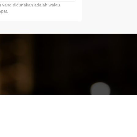
 yang digunakan adalah waktu
pat.
ariTring!”