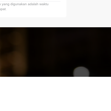
 yang digunakan adalah waktu
pat.
ariTring!”