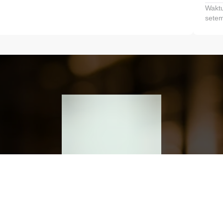
Waktu
setem
h dan Kembangkan Finansialmu #MulaiD
Klik link untuk mengunduh aplikasi