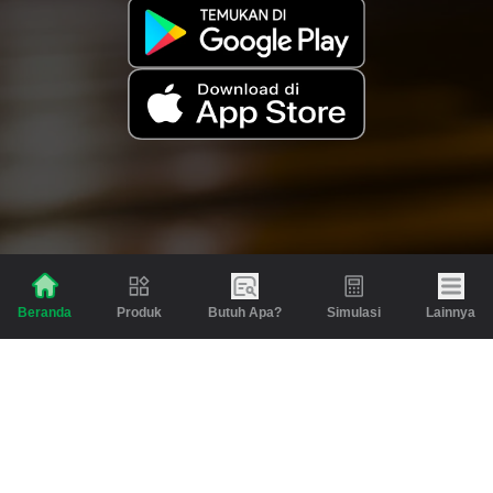
Produk
Butuh Apa?
Simulasi
Lainnya
Beranda
Produk
Berita dan Artikel
Gadai
Emas
Pinjaman
Inspirasi
Emas
Investasi
Jasa Lainnya