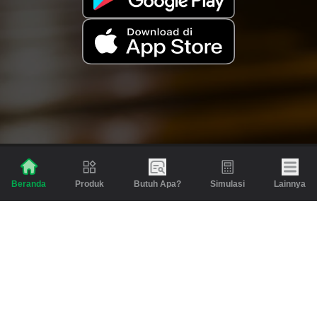
Produk
Butuh Apa?
Simulasi
Lainnya
Beranda
Produk
Berita dan Artikel
Gadai
Emas
Pinjaman
Inspirasi
Emas
Investasi
Jasa Lainnya
Simulasi
Bantuan
Tabungan Emas
Syarat & Ketentuan