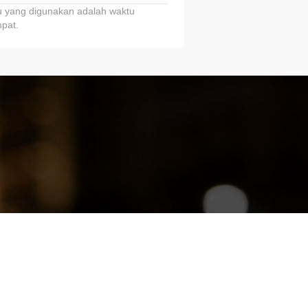
 yang digunakan adalah waktu
pat.
ariTring!”