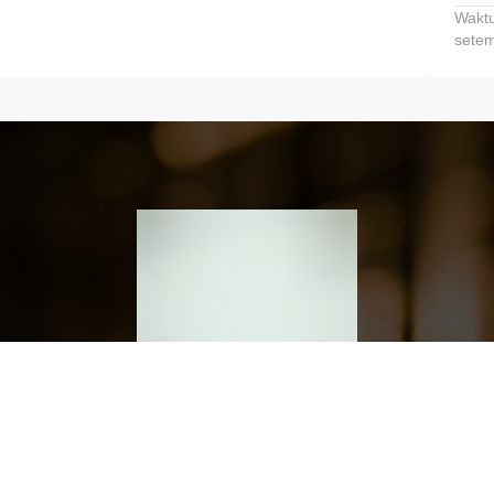
Waktu
setem
h dan Kembangkan Finansialmu #MulaiD
Klik link untuk mengunduh aplikasi