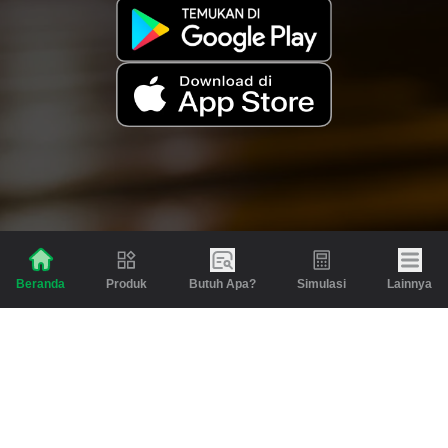
Produk
Butuh Apa?
Simulasi
Lainnya
Beranda
Produk
Berita dan Artikel
Gadai
Emas
Pinjaman
Inspirasi
Emas
Investasi
Jasa Lainnya