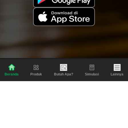
Produk
Butuh Apa?
Simulasi
Lainnya
Beranda
Produk
Berita dan Artikel
Gadai
Emas
Pinjaman
Inspirasi
Emas
Investasi
Jasa Lainnya
Simulasi
Bantuan
Tabungan Emas
Syarat & Ketentuan