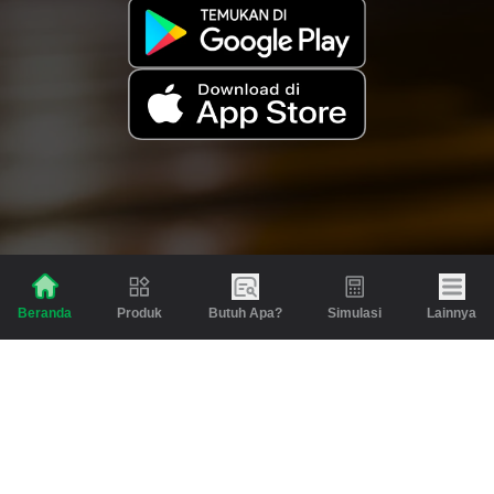
Produk
Butuh Apa?
Simulasi
Lainnya
Beranda
Produk
Berita dan Artikel
Gadai
Emas
Pinjaman
Inspirasi
Emas
Investasi
Jasa Lainnya