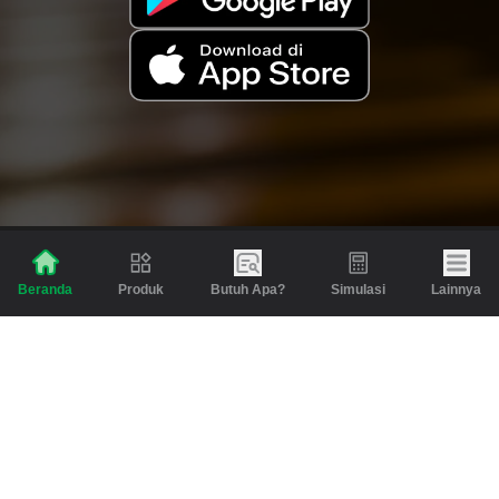
Produk
Butuh Apa?
Simulasi
Lainnya
Beranda
Produk
Berita dan Artikel
Gadai
Emas
Pinjaman
Inspirasi
Emas
Investasi
Jasa Lainnya
Simulasi
Bantuan
Tabungan Emas
Syarat & Ketentuan