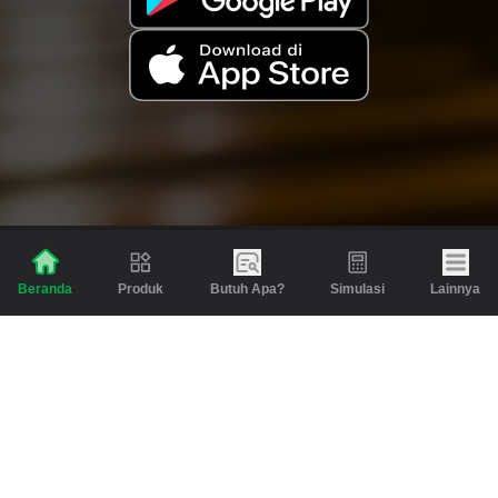
Produk
Butuh Apa?
Simulasi
Lainnya
Beranda
Produk
Berita dan Artikel
Gadai
Emas
Pinjaman
Inspirasi
Emas
Investasi
Jasa Lainnya
Simulasi
Bantuan
Tabungan Emas
Syarat & Ketentuan