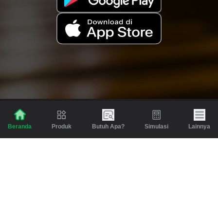
Produk
Butuh Apa?
Simulasi
Lainnya
Beranda
Produk
Berita dan Artikel
Gadai
Emas
Pinjaman
Inspirasi
Emas
Investasi
Jasa Lainnya
Simulasi
Bantuan
Tabungan Emas
Syarat & Ketentuan