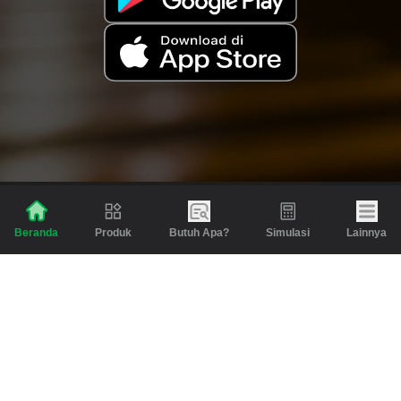
Produk
Butuh Apa?
Simulasi
Lainnya
Beranda
Produk
Berita dan Artikel
Gadai
Emas
Pinjaman
Inspirasi
Emas
Investasi
Jasa Lainnya
Simulasi
Bantuan
Tabungan Emas
Syarat & Ketentuan