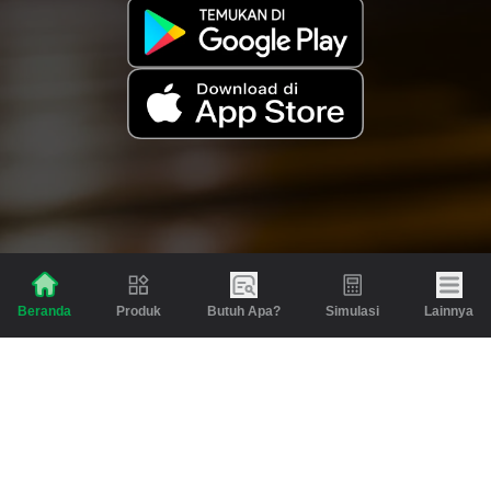
Produk
Butuh Apa?
Simulasi
Lainnya
Beranda
Produk
Berita dan Artikel
Gadai
Emas
Pinjaman
Inspirasi
Emas
Investasi
Jasa Lainnya