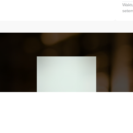
Waktu
setem
h dan Kembangkan Finansialmu #MulaiD
Klik link untuk mengunduh aplikasi