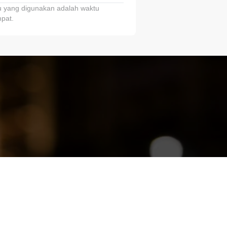
 yang digunakan adalah waktu
pat.
ariTring!”