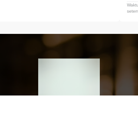
Waktu
setem
h dan Kembangkan Finansialmu #MulaiD
Klik link untuk mengunduh aplikasi