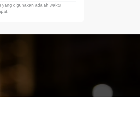
 yang digunakan adalah waktu
pat.
ariTring!”