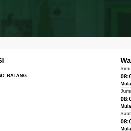
I
Wa
Seni
O, BATANG
08:
Mula
Jum
08:
Mula
Sabt
08:
Mula