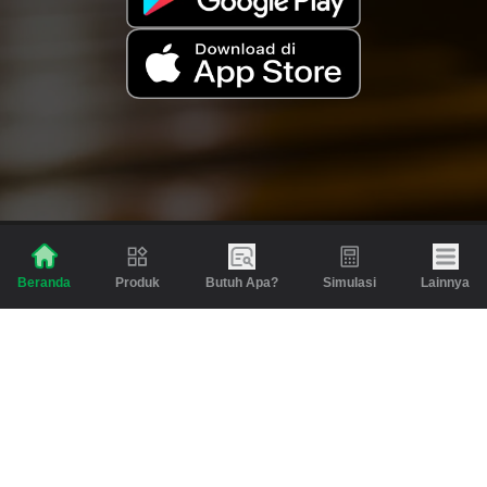
Produk
Butuh Apa?
Simulasi
Lainnya
Beranda
Produk
Berita dan Artikel
Gadai
Emas
Pinjaman
Inspirasi
Emas
Investasi
Jasa Lainnya
Simulasi
Bantuan
Tabungan Emas
Syarat & Ketentuan