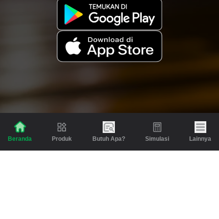
Produk
Butuh Apa?
Simulasi
Lainnya
Beranda
Produk
Berita dan Artikel
Gadai
Emas
Pinjaman
Inspirasi
Emas
Investasi
Jasa Lainnya