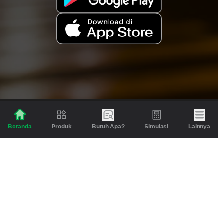
Produk
Butuh Apa?
Simulasi
Lainnya
Beranda
Produk
Berita dan Artikel
Gadai
Emas
Pinjaman
Inspirasi
Emas
Investasi
Jasa Lainnya
Simulasi
Bantuan
Tabungan Emas
Syarat & Ketentuan