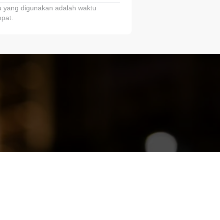
 yang digunakan adalah waktu
pat.
ariTring!”