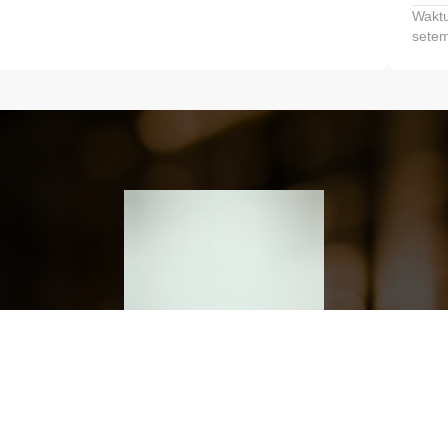
Waktu
setem
h dan Kembangkan Finansialmu #MulaiD
Klik link untuk mengunduh aplikasi