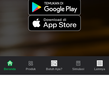
Produk
Butuh Apa?
Simulasi
Lainnya
Beranda
Produk
Berita dan Artikel
Gadai
Emas
Pinjaman
Inspirasi
Emas
Investasi
Jasa Lainnya