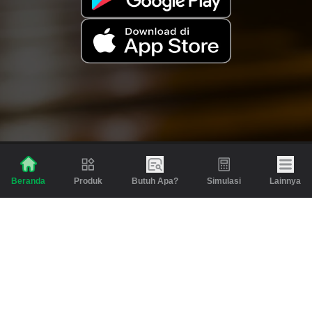
Produk
Butuh Apa?
Simulasi
Lainnya
Beranda
Produk
Berita dan Artikel
Gadai
Emas
Pinjaman
Inspirasi
Emas
Investasi
Jasa Lainnya
Simulasi
Bantuan
Tabungan Emas
Syarat & Ketentuan