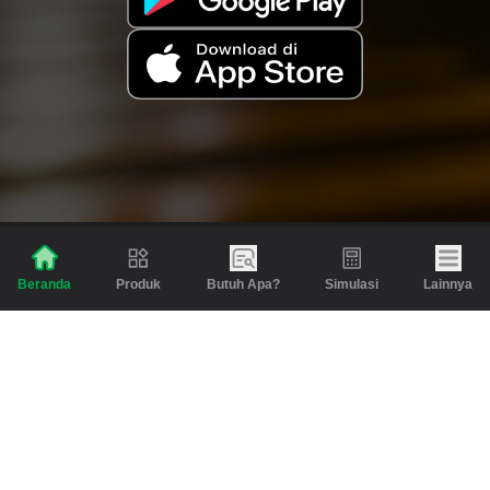
Produk
Butuh Apa?
Simulasi
Lainnya
Beranda
Produk
Berita dan Artikel
Gadai
Emas
Pinjaman
Inspirasi
Emas
Investasi
Jasa Lainnya
Simulasi
Bantuan
Tabungan Emas
Syarat & Ketentuan