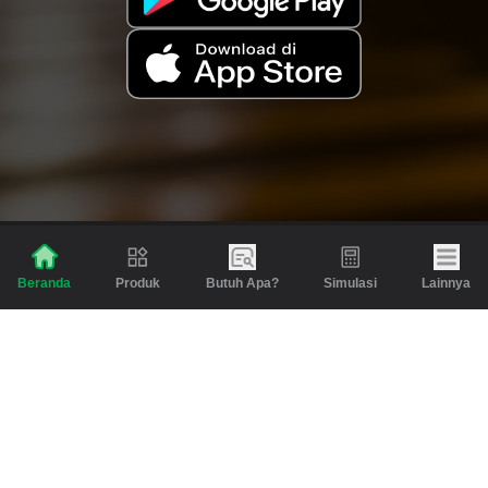
Produk
Butuh Apa?
Simulasi
Lainnya
Beranda
Produk
Berita dan Artikel
Gadai
Emas
Pinjaman
Inspirasi
Emas
Investasi
Jasa Lainnya
Simulasi
Bantuan
Tabungan Emas
Syarat & Ketentuan