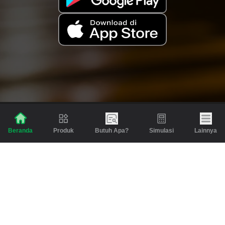
Produk
Butuh Apa?
Simulasi
Lainnya
Beranda
Produk
Berita dan Artikel
Gadai
Emas
Pinjaman
Inspirasi
Emas
Investasi
Jasa Lainnya
Simulasi
Bantuan
Tabungan Emas
Syarat & Ketentuan