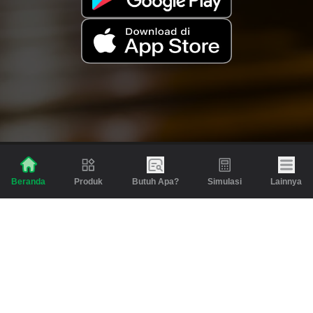
Produk
Butuh Apa?
Simulasi
Lainnya
Beranda
Produk
Berita dan Artikel
Gadai
Emas
Pinjaman
Inspirasi
Emas
Investasi
Jasa Lainnya
Simulasi
Bantuan
Tabungan Emas
Syarat & Ketentuan