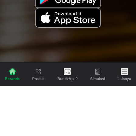
Produk
Butuh Apa?
Simulasi
Lainnya
Beranda
Produk
Berita dan Artikel
Gadai
Emas
Pinjaman
Inspirasi
Emas
Investasi
Jasa Lainnya
Simulasi
Bantuan
Tabungan Emas
Syarat & Ketentuan