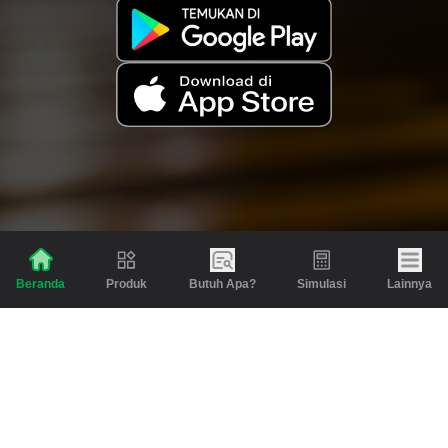
Produk
Butuh Apa?
Simulasi
Lainnya
Beranda
Produk
Berita dan Artikel
Gadai
Emas
Pinjaman
Inspirasi
Emas
Investasi
Jasa Lainnya