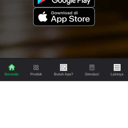
Produk
Butuh Apa?
Simulasi
Lainnya
Beranda
Produk
Berita dan Artikel
Gadai
Emas
Pinjaman
Inspirasi
Emas
Investasi
Jasa Lainnya
Simulasi
Bantuan
Tabungan Emas
Syarat & Ketentuan