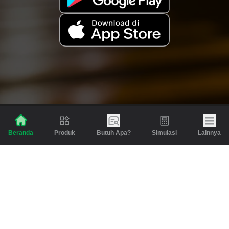
Produk
Butuh Apa?
Simulasi
Lainnya
Beranda
Produk
Berita dan Artikel
Gadai
Emas
Pinjaman
Inspirasi
Emas
Investasi
Jasa Lainnya
Simulasi
Bantuan
Tabungan Emas
Syarat & Ketentuan