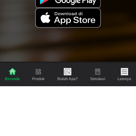
Produk
Butuh Apa?
Simulasi
Lainnya
Beranda
Produk
Berita dan Artikel
Gadai
Emas
Pinjaman
Inspirasi
Emas
Investasi
Jasa Lainnya
Simulasi
Bantuan
Tabungan Emas
Syarat & Ketentuan