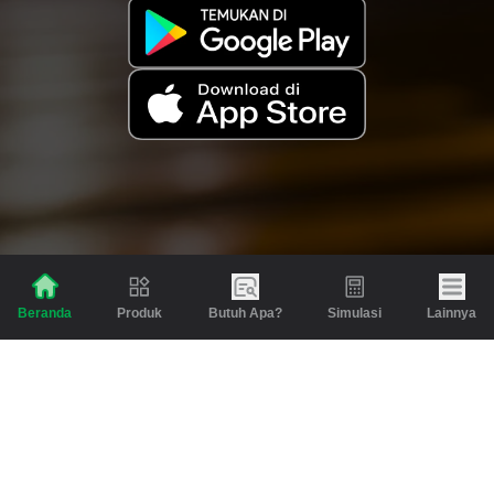
Produk
Butuh Apa?
Simulasi
Lainnya
Beranda
Produk
Berita dan Artikel
Gadai
Emas
Pinjaman
Inspirasi
Emas
Investasi
Jasa Lainnya